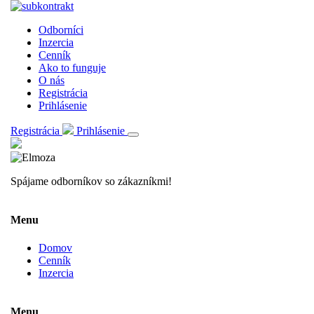
Odborníci
Inzercia
Cenník
Ako to funguje
O nás
Registrácia
Prihlásenie
Registrácia
Prihlásenie
Spájame odborníkov so zákazníkmi!
Menu
Domov
Cenník
Inzercia
Menu